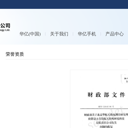
华亿(中国)
关于我们
华亿手机
产品中心
荣誉资质