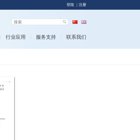
登陆
|
注册
行业应用
服务支持
联系我们